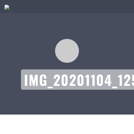
IMG_20201104_12