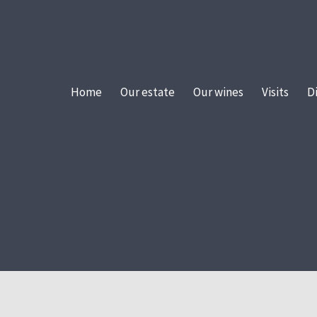
Home
Our estate
Our wines
Visits
D